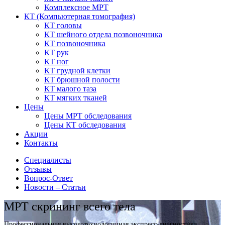
Комплексное МРТ
КТ
(Компьютерная томография)
КТ головы
КТ шейного отдела позвоночника
КТ позвоночника
КТ рук
КТ ног
КТ грудной клетки
КТ брюшной полости
КТ малого таза
КТ мягких тканей
Цены
Цены МРТ обследования
Цены КТ обследования
Акции
Контакты
Специалисты
Отзывы
Вопрос-Ответ
Новости – Статьи
МРТ скрининг всего тела
Профессиональная высокотехнологичная экспресс-диагностика