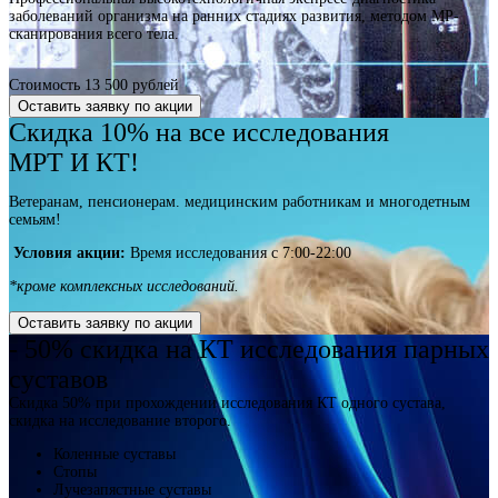
заболеваний организма на ранних стадиях развития, методом МР-
сканирования всего тела.
Стоимость 13 500 рублей
Оставить заявку по акции
Скидка 10% на все исследования
МРТ И КТ!
Ветеранам, пенсионерам. медицинским работникам и многодетным
семьям!
Условия акции:
Время исследования с 7:00-22:00
*кроме комплексных исследований.
Оставить заявку по акции
- 50% скидка на КТ исследования парных
суставов
Скидка 50% при прохождении исследования КТ одного сустава,
скидка на исследование второго.
Коленные суставы
Стопы
Лучезапястные суставы