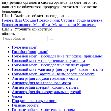
внутренних органов и систем органов. За счет того, что
пациент не облучается, процедура считается абсолютно
безвредной.
Шаг 1. Выберите область исследования
Голова
Шея
Сосуды
Позвоночник
Суставы
Грудная клетка
Брюшная полость
Малый таз
Мягкие ткани
Комплексы
Шаг 2. Уточните конкретную
область
Головной мозг
Гипофиз (прицельно)
Головной мозг + исследование гипофиза (прицельно)
Головной мозг + придаточные пазухи носа
Головной мозг + исследование глазных орбит
Головной мозг +ангиография артерий головного мозга
Головной мозг +артерии +вены головного мозга
Ангиография сосудов головного мозга
Ангиография вен головного мозга
Ангиография артерий головного мозга
Ангиография брахиоцефальных артерий
Череп
Придаточные пазухи носа
Глазные орбиты
Глазные орбиты + зрительные нервы