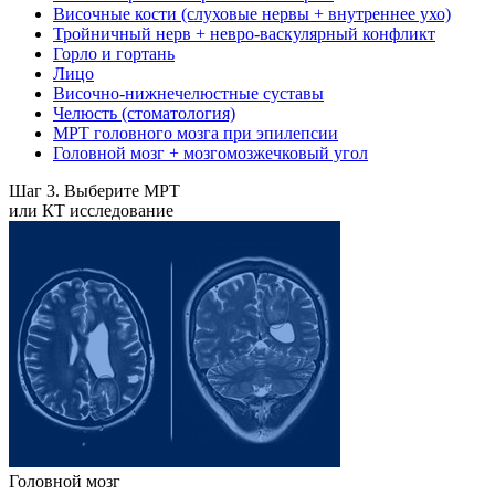
Височные кости (слуховые нервы + внутреннее ухо)
Тройничный нерв + невро-васкулярный конфликт
Горло и гортань
Лицо
Височно-нижнечелюстные суставы
Челюсть (стоматология)
МРТ головного мозга при эпилепсии
Головной мозг + мозгомозжечковый угол
Шаг 3. Выберите МРТ
или КТ исследование
Головной мозг