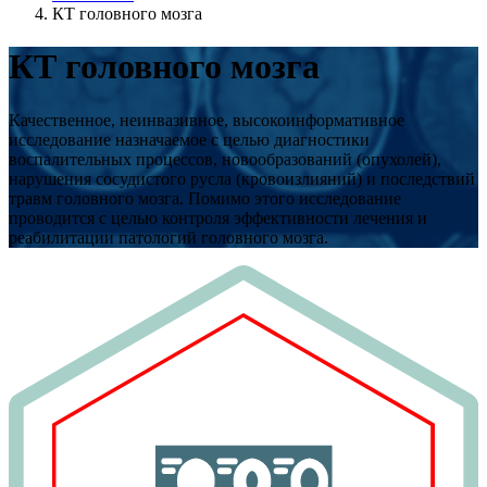
КТ головного мозга
КТ головного мозга
Качественное, неинвазивное, высокоинформативное
исследование назначаемое с целью диагностики
воспалительных процессов, новообразований (опухолей),
нарушения сосудистого русла (кровоизлияний) и последствий
травм головного мозга. Помимо этого исследование
проводится с целью контроля эффективности лечения и
реабилитации патологий головного мозга.