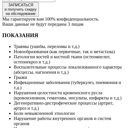
ЗАПИСАТЬСЯ
и получить скидку
на обследование
Мы гарантируем вам 100% конфиденциальность.
Ваши данные не будут переданы 3 лицам
ПОКАЗАНИЯ
Травмы (ушибы, переломы и т.д.)
Новообразования (как первичные, так и метастазы)
Патологии костей и костной ткани (остеомиелит,
остеонекроз и т.д.)
Воспалительные процессы локализованного характера
(абсцессы, нагноения и т.д.)
Грыжи
Инфекционные заболевания (туберкулез, пневмония и
т.д.)
Нарушения целостности кровеносного русла
(кровоизлияния, гематомы, инсульты, инфаркты и т.д.)
Дегенеративно-дистрофические процессы (артрит,
артроз и т.д.)
Боли невыясненной этиологии
Нарушение работы внутренних органов и систем
органов