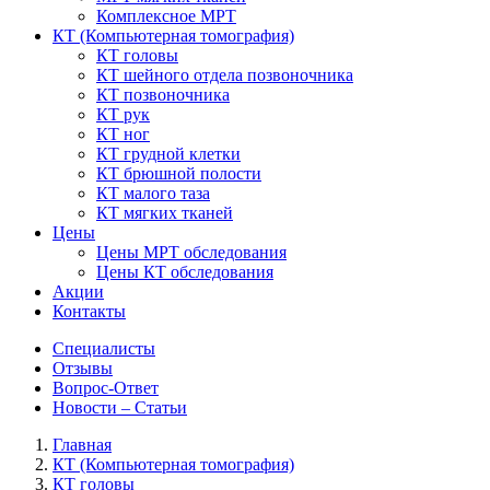
Комплексное МРТ
КТ
(Компьютерная томография)
КТ головы
КТ шейного отдела позвоночника
КТ позвоночника
КТ рук
КТ ног
КТ грудной клетки
КТ брюшной полости
КТ малого таза
КТ мягких тканей
Цены
Цены МРТ обследования
Цены КТ обследования
Акции
Контакты
Специалисты
Отзывы
Вопрос-Ответ
Новости – Статьи
Главная
КТ (Компьютерная томография)
КТ головы