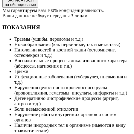
ЗАПИСАТЬСЯ
на обследование
Мы гарантируем вам 100% конфиденциальность.
Ваши данные не будут переданы 3 лицам
ПОКАЗАНИЯ
Травмы (ушибы, переломы и т.д.)
Новообразования (как первичные, так и метастазы)
Патологии костей и костной ткани (остеомиелит,
остеонекроз и т.д.)
Воспалительные процессы локализованного характера
(абсцессы, нагноения и т.д.)
Грыжи
Инфекционные заболевания (туберкулез, пневмония и
т.д.)
Нарушения целостности кровеносного русла
(кровоизлияния, гематомы, инсульты, инфаркты и т.д.)
Дегенеративно-дистрофические процессы (артрит,
артроз и т.д.)
Боли невыясненной этиологии
Нарушение работы внутренних органов и систем
органов
Наличие инородных тел в организме (имеются в виду
травматические)