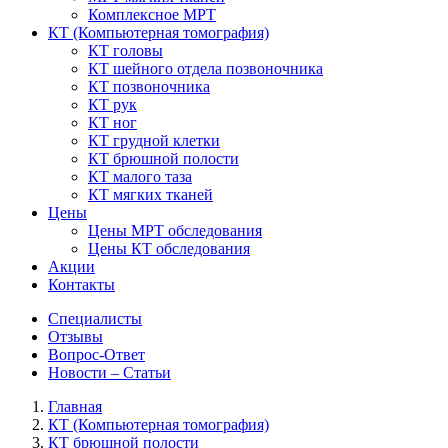
Комплексное МРТ
КТ
(Компьютерная томография)
КТ головы
КТ шейного отдела позвоночника
КТ позвоночника
КТ рук
КТ ног
КТ грудной клетки
КТ брюшной полости
КТ малого таза
КТ мягких тканей
Цены
Цены МРТ обследования
Цены КТ обследования
Акции
Контакты
Специалисты
Отзывы
Вопрос-Ответ
Новости – Статьи
Главная
КТ (Компьютерная томография)
КТ брюшной полости