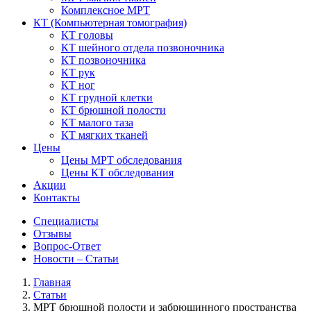
Комплексное МРТ
КТ
(Компьютерная томография)
КТ головы
КТ шейного отдела позвоночника
КТ позвоночника
КТ рук
КТ ног
КТ грудной клетки
КТ брюшной полости
КТ малого таза
КТ мягких тканей
Цены
Цены МРТ обследования
Цены КТ обследования
Акции
Контакты
Специалисты
Отзывы
Вопрос-Ответ
Новости – Статьи
Главная
Статьи
МРТ брюшной полости и забрюшинного пространства