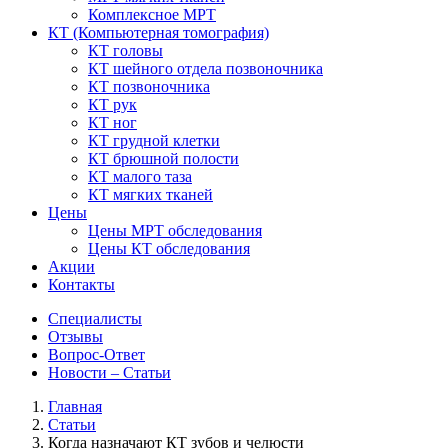
Комплексное МРТ
КТ
(Компьютерная томография)
КТ головы
КТ шейного отдела позвоночника
КТ позвоночника
КТ рук
КТ ног
КТ грудной клетки
КТ брюшной полости
КТ малого таза
КТ мягких тканей
Цены
Цены МРТ обследования
Цены КТ обследования
Акции
Контакты
Специалисты
Отзывы
Вопрос-Ответ
Новости – Статьи
Главная
Статьи
Когда назначают КТ зубов и челюсти